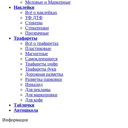
Меловые и Маркерные
Наклейки
Всё о наклейках
УФ ДТФ
Стикеры
Стикерпаки
Прозрачные
Трафареты
Всё о трафаретах
Пластиковые
Магнитные
Самоклеющиеся
Трафареты цифр
Трафареты букв
Дорожная разметка
Разметка парковки
Инвалид
Для рекламы
Для маркировки
Для кофе
Таблички
Автошкола
Информация