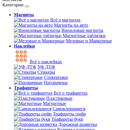
Категории
Магниты
Всё о магнитах
Магниты на авто
Виниловые магниты
Магнитные таблички
Меловые и Маркерные
Наклейки
Всё о наклейках
УФ ДТФ
Стикеры
Стикерпаки
Прозрачные
Трафареты
Всё о трафаретах
Пластиковые
Магнитные
Самоклеющиеся
Трафареты цифр
Трафареты букв
Дорожная разметка
Разметка парковки